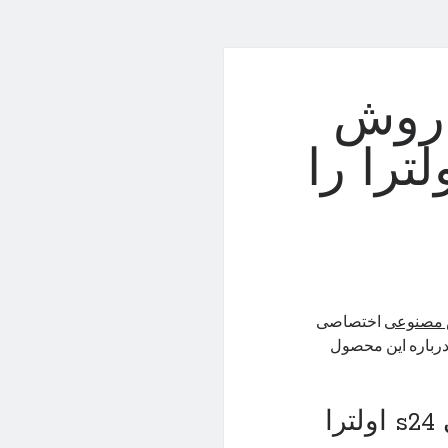
 روش
لکسی s24 اولترا را
مصنوعی
اختصاصی
 درباره این محصول
ا