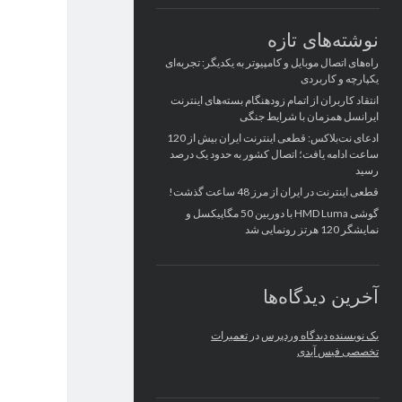
نوشته‌های تازه
راه‌های اتصال موبایل و کامپیوتر به یکدیگر: تجربه‌ای
یکپارچه و کاربردی
انتقاد کاربران از اتمام زودهنگام بسته‌های اینترنت
ایرانسل همزمان با شرایط جنگی
ادعای نت‌بلاکس: قطعی اینترنت ایران بیش از 120
ساعت ادامه یافت؛ اتصال کشور به حدود یک درصد
رسید
قطعی اینترنت در ایران از مرز 48 ساعت گذشت!
گوشی HMD Luma با دوربین 50 مگاپیکسل و
نمایشگر 120 هرتز رونمایی شد
آخرین دیدگاه‌ها
یک نویسنده دیدگاه وردپرس
در
تعمیرات
تخصصی فیس آیدی