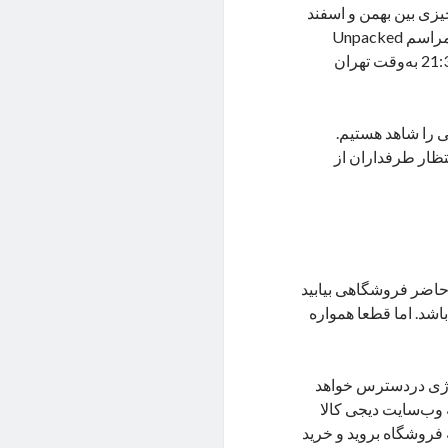
یزی بین بهمن و اسفند
باشد. اما زودتر باید منتظر معرفی این گوشی باشیم چون سامسونگ در مراسم Unpacked
تاریخ دقیق رونمایی آن را اعلام کرد. این گوشی در 27 دی‌ماه و ساعت 21:30 به‌وقت تهران
 را شاهد هستیم.
ظار طرفداران از
ال‌حاضر فروشگاهی بیابید
اشد. اما قطعا همواره
لوژی دردسترس خواهد
 وب‌سایت دیجی کالا
فروشگاه بروید و خرید