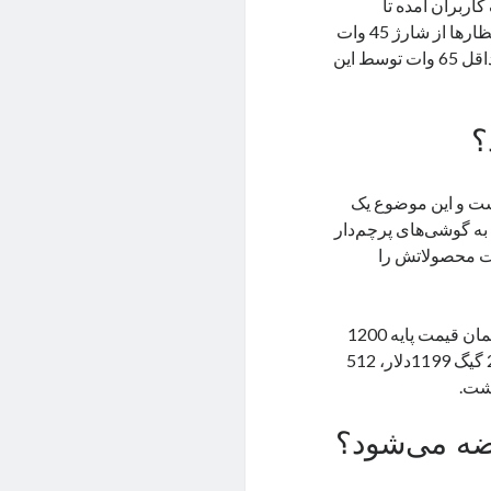
اربران آمده تا
درصورت نیاز بتوانند دستگاه‌های دیگر را شارژ کنند. این دستگاه خلاف انتظار‌ها از شارژ 45 وات
پشتیبانی می‌کند و نه 65 وات. بسیاری از طرفداران دوست داشتند که حداقل 65 وات توسط این
شت و این موضوع یک
ه گوشی‌های پرچم‌دار
ت محصولاتش را
اما خبری از این موضوع نیست و گوشی‌های این کمپانی در سری اس با همان قیمت پایه 1200
دلار سال گذشته عرضه خواهند شد. گلکسی اس24 اولترا با ظرفیت 256 گیگ 1199دلار، 512