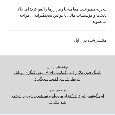
یک نویسنده دیدگاه وردپرس
در
تعمیرات تخصصی فیس آیدی
نیجریه ممنوعیت معامله با رمزارزها را لغو کرد؛ اما حالا
بانک‌ها و مؤسسات مالی با قوانین سختگیرانه‌ای مواجه
می‌شوند.
بایگانی‌ها
مارس 2026
منتشر شده در
اپل
فوریه 2026
ژانویه 2026
دسامبر 2025
نوامبر 2025
آگوست 2025
نوشته‌های پیشین
جولای 2025
ناتینگ فون 2a، رقیب گلکسی A54، نبض کنگره موبایل
ژوئن 2025
بارسلونا را در اختیار می‌گیرد
می 2025
آوریل 2025
نوشته‌ی بعدی
این گوشی باتری ۲۲ هزار میلی‌آمپرساعتی و دوربین دید در
مارس 2025
شب دارد!
فوریه 2025
ژانویه 2025
دسامبر 2024