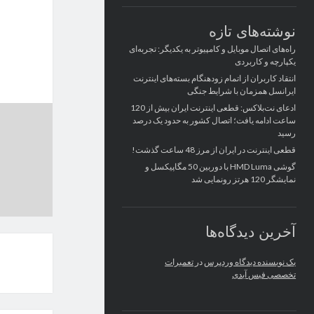
نوشته‌های تازه
راه‌های اتصال موبایل و کامپیوتر به یکدیگر: تجربه‌ای
یکپارچه و کاربردی
انتقاد کاربران از اتمام زودهنگام بسته‌های اینترنت
ایرانسل همزمان با شرایط جنگی
ادعای نت‌بلاکس: قطعی اینترنت ایران بیش از 120
ساعت ادامه یافت؛ اتصال کشور به حدود یک درصد
رسید
قطعی اینترنت در ایران از مرز 48 ساعت گذشت!
گوشی HMD Luma با دوربین 50 مگاپیکسل و
نمایشگر 120 هرتز رونمایی شد
آخرین دیدگاه‌ها
یک نویسنده دیدگاه وردپرس
در
تعمیرات
تخصصی فیس آیدی