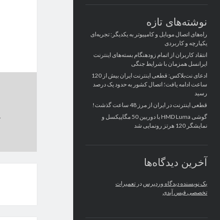
نوشته‌های تازه
راه‌های اتصال موبایل و کامپیوتر به یکدیگر: تجربه‌ای
یکپارچه و کاربردی
انتقاد کاربران از اتمام زودهنگام بسته‌های اینترنت
ایرانسل همزمان با شرایط جنگی
ادعای نت‌بلاکس: قطعی اینترنت ایران بیش از 120
ساعت ادامه یافت؛ اتصال کشور به حدود یک درصد
رسید
قطعی اینترنت در ایران از مرز 48 ساعت گذشت!
گوشی HMD Luma با دوربین 50 مگاپیکسل و
نمایشگر 120 هرتز رونمایی شد
آخرین دیدگاه‌ها
یک نویسنده دیدگاه وردپرس
در
تعمیرات
تخصصی فیس آیدی