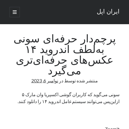
ایران اپل
باز
کردن
نوار
فهرست
اصلی
جستجو
کناری
جستجو
پرچم‌دار حرفه‌ای سونی
به‌لطف اندروید ۱۴
نوشته‌های تازه
عکس‌های حرفه‌ای‌تری
راه‌های اتصال موبایل و کامپیوتر به یکدیگر: تجربه‌ای یکپارچه و کاربردی
می‌گیرد
انتقاد کاربران از اتمام زودهنگام بسته‌های اینترنت ایرانسل همزمان با شرایط
جنگی
منتشر شده توسط
در
نوامبر 6, 2023
ادعای نت‌بلاکس: قطعی اینترنت ایران بیش از 120 ساعت ادامه یافت؛ اتصال
کشور به حدود یک درصد رسید
سونی می‌گوید که کاربران گوشی اکسپریا وان مارک ۵
قطعی اینترنت در ایران از مرز 48 ساعت گذشت!
ازاین‌پس می‌توانند سیستم‌عامل اندروید ۱۴ را دانلود کنند.
گوشی HMD Luma با دوربین 50 مگاپیکسل و نمایشگر 120 هرتز رونمایی شد
آخرین دیدگاه‌ها
Zoomit