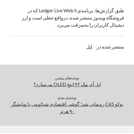
یک نویسنده دیدگاه وردپرس
در
تعمیرات تخصصی فیس آیدی
طبق گزارش‌ها، برنامه‌ی Ledger Live Web3 که در
فروشگاه ویندوز منتشر شده، در‌واقع جعلی است و ارز
دیجیتال کاربران را به‌سرقت می‌برد.
بایگانی‌ها
مارس 2026
منتشر شده در
اپل
فوریه 2026
ژانویه 2026
دسامبر 2025
نوامبر 2025
آگوست 2025
نوشته‌های پیشین
جولای 2025
اپل آی مک ۴۲ اینچ OLED می‌سازد؟
ژوئن 2025
می 2025
نوشته‌ی بعدی
پوکو C65 رونمایی شد؛ گوشی اقتصادی شیائومی با نمایشگر
آوریل 2025
۹۰ هرتز
مارس 2025
فوریه 2025
ژانویه 2025
دسامبر 2024