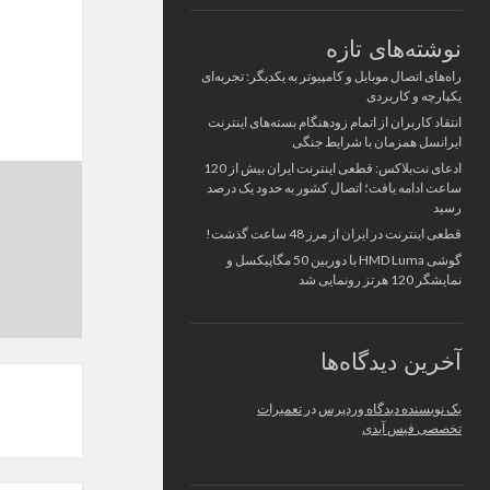
نوشته‌های تازه
راه‌های اتصال موبایل و کامپیوتر به یکدیگر: تجربه‌ای
یکپارچه و کاربردی
انتقاد کاربران از اتمام زودهنگام بسته‌های اینترنت
ایرانسل همزمان با شرایط جنگی
ادعای نت‌بلاکس: قطعی اینترنت ایران بیش از 120
ساعت ادامه یافت؛ اتصال کشور به حدود یک درصد
رسید
قطعی اینترنت در ایران از مرز 48 ساعت گذشت!
گوشی HMD Luma با دوربین 50 مگاپیکسل و
نمایشگر 120 هرتز رونمایی شد
آخرین دیدگاه‌ها
یک نویسنده دیدگاه وردپرس
در
تعمیرات
تخصصی فیس آیدی