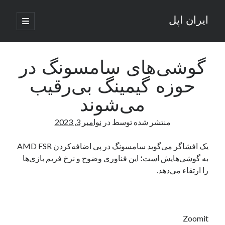
ایران اپل
باز
کردن
نوار
فهرست
اصلی
جستجو
کناری
جستجو
گوشی‌های سامسونگ در
حوزه گیمینگ بی‌رقیب
نوشته‌های تازه
می‌شوند
راه‌های اتصال موبایل و کامپیوتر به یکدیگر: تجربه‌ای یکپارچه و کاربردی
منتشر شده توسط
در
نوامبر 3, 2023
انتقاد کاربران از اتمام زودهنگام بسته‌های اینترنت ایرانسل همزمان با شرایط
جنگی
ادعای نت‌بلاکس: قطعی اینترنت ایران بیش از 120 ساعت ادامه یافت؛ اتصال
یک افشاگر می‌گوید سامسونگ در پی اضافه‌کردن AMD FSR
کشور به حدود یک درصد رسید
به گوشی‌هایش است؛ این فناوری وضوح و نرخ فریم بازی‌ها
قطعی اینترنت در ایران از مرز 48 ساعت گذشت!
را ارتقاء می‌دهد.
گوشی HMD Luma با دوربین 50 مگاپیکسل و نمایشگر 120 هرتز رونمایی شد
آخرین دیدگاه‌ها
Zoomit