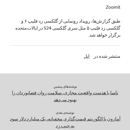
یک نویسنده دیدگاه وردپرس
در
تعمیرات تخصصی فیس آیدی
Zoomit
طبق گزارش‌ها، رویداد رونمایی از گلکسی زد فلیپ ۶ و
گلکسی زد فلیپ ۵ مثل سری گلکسی S24 در ایالات‌متحده
بایگانی‌ها
برگزار خواهد شد.
مارس 2026
فوریه 2026
ژانویه 2026
منتشر شده در
اپل
دسامبر 2025
نوامبر 2025
آگوست 2025
جولای 2025
نوشته‌های پیشین
ژوئن 2025
ناسا با هدست واقعیت مجازی، سلامت روان فضانوردان را
می 2025
بهبود می‌دهد
آوریل 2025
مارس 2025
نوشته‌ی بعدی
فوریه 2025
آمازون با الگوریتم قیمت‌گذاری مخفیانه، یک میلیارد دلار سود
ژانویه 2025
به جیب زد
دسامبر 2024