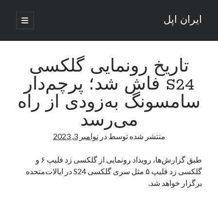
ایران اپل
باز
کردن
نوار
فهرست
اصلی
جستجو
کناری
جستجو
تاریخ رونمایی گلکسی
S24 فاش شد؛ پرچم‌دار
نوشته‌های تازه
سامسونگ به‌زودی از راه
راه‌های اتصال موبایل و کامپیوتر به یکدیگر: تجربه‌ای یکپارچه و کاربردی
می‌رسد
انتقاد کاربران از اتمام زودهنگام بسته‌های اینترنت ایرانسل همزمان با شرایط
جنگی
منتشر شده توسط
در
نوامبر 3, 2023
ادعای نت‌بلاکس: قطعی اینترنت ایران بیش از 120 ساعت ادامه یافت؛ اتصال
کشور به حدود یک درصد رسید
طبق گزارش‌ها، رویداد رونمایی از گلکسی زد فلیپ ۶ و
قطعی اینترنت در ایران از مرز 48 ساعت گذشت!
گلکسی زد فلیپ ۵ مثل سری گلکسی S24 در ایالات‌متحده
گوشی HMD Luma با دوربین 50 مگاپیکسل و نمایشگر 120 هرتز رونمایی شد
برگزار خواهد شد.
آخرین دیدگاه‌ها