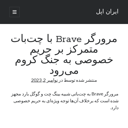
ایران اپل
باز
کردن
نوار
فهرست
اصلی
جستجو
کناری
جستجو
مرورگر Brave با چت‌بات
متمرکز بر حریم
نوشته‌های تازه
خصوصی به جنگ کروم
راه‌های اتصال موبایل و کامپیوتر به یکدیگر: تجربه‌ای یکپارچه و کاربردی
می‌رود
انتقاد کاربران از اتمام زودهنگام بسته‌های اینترنت ایرانسل همزمان با شرایط
جنگی
منتشر شده توسط
در
نوامبر 2, 2023
ادعای نت‌بلاکس: قطعی اینترنت ایران بیش از 120 ساعت ادامه یافت؛ اتصال
کشور به حدود یک درصد رسید
مرورگر Brave به چت‌باتی شبیه بینگ چت و گوگل بارد مجهز
قطعی اینترنت در ایران از مرز 48 ساعت گذشت!
شده است که برخلاف آن‌ها توجه ویژه‌ای به حریم خصوصی
گوشی HMD Luma با دوربین 50 مگاپیکسل و نمایشگر 120 هرتز رونمایی شد
دارد.
آخرین دیدگاه‌ها