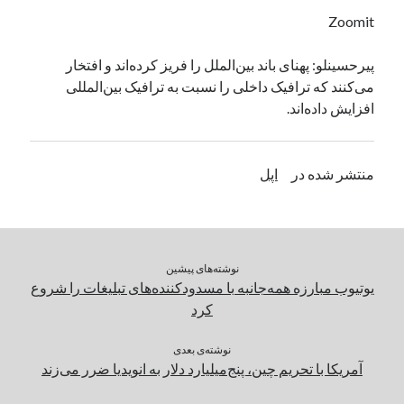
یک نویسنده دیدگاه وردپرس
در
تعمیرات تخصصی فیس آیدی
Zoomit
پیرحسینلو: پهنای باند بین‌الملل را فریز کرده‌اند و افتخار
می‌کنند که ترافیک داخلی را نسبت به ترافیک بین‌المللی
بایگانی‌ها
افزایش داده‌اند.
مارس 2026
فوریه 2026
ژانویه 2026
منتشر شده در
اپل
دسامبر 2025
نوامبر 2025
آگوست 2025
جولای 2025
نوشته‌های پیشین
ژوئن 2025
یوتیوب مبارزه همه‌جانبه با مسدودکننده‌های تبلیغات را شروع
می 2025
کرد
آوریل 2025
مارس 2025
نوشته‌ی بعدی
فوریه 2025
آمریکا با تحریم چین، پنج‌میلیارد دلار به انویدیا ضرر می‌زند
ژانویه 2025
دسامبر 2024