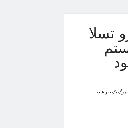
 تسلا
۲؛ سیستم
ود
 در کالیفرنیا که باعث مرگ یک نفر شد،