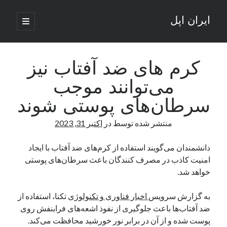
ایران اپل
باز
کردن
نوار
فهرست
اصلی
جستجو
کناری
جستجو
کرم های ضد آفتاب نیز
می‌توانند موجب
نوشته‌های تازه
سرطان‌های پوستی شوند
راه‌های اتصال موبایل و کامپیوتر به یکدیگر: تجربه‌ای یکپارچه و کاربردی
منتشر شده توسط
در
اکتبر 31, 2023
انتقاد کاربران از اتمام زودهنگام بسته‌های اینترنت ایرانسل همزمان با شرایط
جنگی
ادعای نت‌بلاکس: قطعی اینترنت ایران بیش از 120 ساعت ادامه یافت؛ اتصال
دانشمندان می‌گویند استفاده از کرم‌های ضد آفتاب با ایجاد
کشور به حدود یک درصد رسید
امنیت کاذب در مصرف کنندگان باعث سرطان‌های پوستی
قطعی اینترنت در ایران از مرز 48 ساعت گذشت!
خواهد شد.
گوشی HMD Luma با دوربین 50 مگاپیکسل و نمایشگر 120 هرتز رونمایی شد
به گزارش سرویس
اخبار فناوری و تکنولوژی
تکنا، استفاده از
ضد آفتاب‌ها باعث جلوگیری از نفوذ اشعه‌های فرابنفش روی
آخرین دیدگاه‌ها
پوست شده و از آن در برابر نور خورشید محافظت می‌کند.