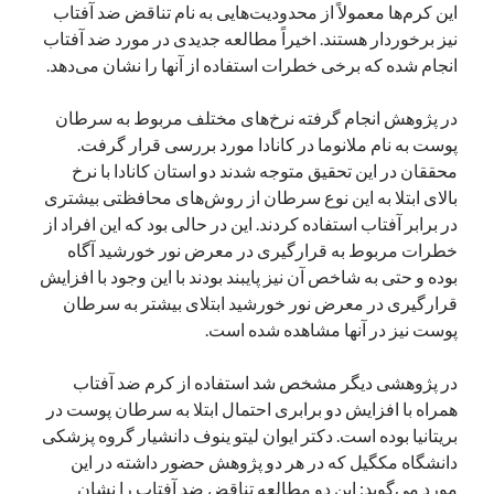
این کرم‌ها معمولاً از محدودیت‌هایی به نام تناقض ضد آفتاب
یک نویسنده دیدگاه وردپرس
در
تعمیرات تخصصی فیس آیدی
نیز برخوردار هستند. اخیراً مطالعه جدیدی در مورد ضد آفتاب
انجام شده که برخی خطرات استفاده از آنها را نشان می‌دهد.
در پژوهش انجام گرفته نرخ‌های مختلف مربوط به سرطان
بایگانی‌ها
پوست به نام ملانوما در کانادا مورد بررسی قرار گرفت.
مارس 2026
محققان در این تحقیق متوجه شدند دو استان کانادا با نرخ
فوریه 2026
بالای ابتلا به این نوع سرطان از روش‌های محافظتی بیشتری
ژانویه 2026
در برابر آفتاب استفاده کردند. این در حالی بود که این افراد از
دسامبر 2025
خطرات مربوط به قرارگیری در معرض نور خورشید آگاه
نوامبر 2025
بوده و حتی به شاخص آن نیز پایبند بودند با این وجود با افزایش
آگوست 2025
قرارگیری در معرض نور خورشید ابتلای بیشتر به سرطان
جولای 2025
پوست نیز در آنها مشاهده شده است.
ژوئن 2025
می 2025
در پژوهشی دیگر مشخص شد استفاده از کرم ضد آفتاب
آوریل 2025
همراه با افزایش دو برابری احتمال ابتلا به سرطان پوست در
مارس 2025
بریتانیا بوده است. دکتر ایوان لیتو ینوف دانشیار گروه پزشکی
فوریه 2025
دانشگاه مکگیل که در هر دو پژوهش حضور داشته در این
ژانویه 2025
مورد می‌گوید: این دو مطالعه تناقض ضد آفتاب را نشان
دسامبر 2024