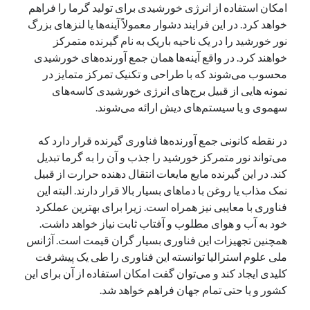
امکان استفاده از انرژی خورشیدی برای تولید گرما را فراهم
یک نویسنده دیدگاه وردپرس
در
تعمیرات تخصصی فیس آیدی
خواهد کرد. در این فرایند دشوار معمولاً آینه‌ها یا لنزهای بزرگ
نور خورشید را در یک ناحیه باریک به نام گیرنده متمرکز
خواهند کرد. در واقع آینه‌ها همان جمع آورنده‌های خورشیدی
محسوب می‌شوند که با طراحی و تکنیک تمرکز متمایز در
بایگانی‌ها
نمونه هایی از قبیل برج‌های انرژی خورشیدی کاسه‌های
مارس 2026
سهموی و یا سیستم‌های دیش ارائه می‌شوند.
فوریه 2026
ژانویه 2026
در نقطه کانونی جمع آورنده‌ها فناوری گیرنده قرار دارد که
دسامبر 2025
می‌تواند نور متمرکز خورشید را جذب و آن را به گرما تبدیل
نوامبر 2025
کند. در این گیرنده مایع مایعات انتقال دهنده حرارت از قبیل
آگوست 2025
نمک مذاب یا روغن با دماهای بسیار بالا قرار دارند. البته این
جولای 2025
فناوری با معایبی نیز همراه است. زیرا برای بهترین عملکرد
ژوئن 2025
خود به آب و هوای مطلوب و آفتاب ثابت نیاز خواهد داشت.
می 2025
همچنین تجهیزات این فناوری بسیار گران قیمت است. آژانس
آوریل 2025
ملی علوم استرالیا توانسته این فناوری را طی یک پیشرفت
مارس 2025
کلیدی ایجاد کند و می‌توان گفت امکان استفاده از آن برای این
فوریه 2025
کشور و یا حتی تمام جهان فراهم خواهد شد.
ژانویه 2025
دسامبر 2024