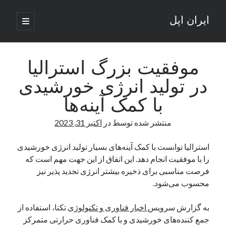
ایران اپل
باز
کردن
نوار
فهرست
اصلی
جستجو
کناری
جستجو
موفقیت بزرگ استرالیا
در تولید انرژی خورشیدی
نوشته‌های تازه
با کمک آینه‌ها
راه‌های اتصال موبایل و کامپیوتر به یکدیگر: تجربه‌ای یکپارچه و کاربردی
منتشر شده توسط
در
اکتبر 31, 2023
انتقاد کاربران از اتمام زودهنگام بسته‌های اینترنت ایرانسل همزمان با شرایط
جنگی
ادعای نت‌بلاکس: قطعی اینترنت ایران بیش از 120 ساعت ادامه یافت؛ اتصال
استرالیا توانست با کمک آینه‌های بسیار تولید انرژی خورشیدی
کشور به حدود یک درصد رسید
را با موفقیت انجام دهد. این اتفاق از این جهت مهم است که
قطعی اینترنت در ایران از مرز 48 ساعت گذشت!
فرصت مناسبی برای ذخیره بیشتر انرژی تجدید پذیر نیز
گوشی HMD Luma با دوربین 50 مگاپیکسل و نمایشگر 120 هرتز رونمایی شد
محسوب می‌شود.
به گزارش سرویس
اخبار فناوری و تکنولوژی
تکنا، استفاده از
آخرین دیدگاه‌ها
جمع کننده‌های خورشیدی و با کمک فناوری حرارتی متمرکز