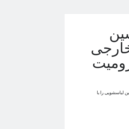
ین
خارجی
ومیت
 لباسشویی را با