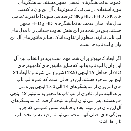
عموما به نمایشگرهای لمسی مجهز هستند، نمایشگرهای
مورد استفاده در می نی کامپیوترهای آل این وان با کیفیت
های HD ، FHD ، 2Kو 8K عرضه می شوند؛ اما تقریبا تمامی
مدل های میان قیمت به نمایشگرهای HD و FHD مجهز
هستند. پس در نتیجه در این بخش تفاوت چندانی را با مدل های
لپ تاپی ندارند. منظور از تفاوت اندک، سایز مانتور های آل این
وان و لپ تاپ ها است.
اگر ابعاد کامپیوتر برای شما مهم است باید در انتخاب بین آل
این وان یا لپ تاپ بدانید که سایز مانیتورهای کامپیوترهای
AIO از حداقل 19 اینچی (18.5) شروع می شوند و تا ابعاد 34
اینچ نیز موجود هستند. این در حالی است که عموم لپ تاپ
های امروزی از نمایشگرهای 14 الی 17.3 اینچی بهره می
برند. البته موارد نادری از لپ تاپ ها مجهز به مانیتور 18 اینچی
هم هستند. پس می توان اینگونه نتیجه گرفت که نمایشگرهای
آل این وان در زمینه ابعاد و قابلیت لمس عمومی که جزو
ویژگی های اصلی آنها است، می توانند رقیب سرسخت لپ
تاپ ها باشند.