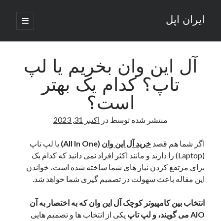
ایران اپل
باز
کردن
نوار
فهرست
اصلی
جستجو
کناری
جستجو
آل این وان بخریم یا لپ
تاپ؟ کدام یک بهتر
نوشته‌های تازه
است؟
راه‌های اتصال موبایل و کامپیوتر به یکدیگر: تجربه‌ای یکپارچه و کاربردی
منتشر شده توسط
در
اکتبر 31, 2023
انتقاد کاربران از اتمام زودهنگام بسته‌های اینترنت ایرانسل همزمان با شرایط
جنگی
ادعای نت‌بلاکس: قطعی اینترنت ایران بیش از 120 ساعت ادامه یافت؛ اتصال
اگر شما هم قصد
خرید آل این وان
(All In One)
یا لپ تاپ
کشور به حدود یک درصد رسید
(Laptop) را دارید و مانند اکثر افراد نمی دانید که کدام یک
قطعی اینترنت در ایران از مرز 48 ساعت گذشت!
برای مرتفع کردن نیاز های شما ساخته شده است، خواندن
گوشی HMD Luma با دوربین 50 مگاپیکسل و نمایشگر 120 هرتز رونمایی شد
این مقاله باعث سهولت در تصمیم گیری شما خواهد شد.
انتخاب بین کامپیوتر کوچک آل این وان که به اختصار به آن
آخرین دیدگاه‌ها
AIO می گویند، و لپ تاپ
یکی از انتخاب ها و تصمیم هایی