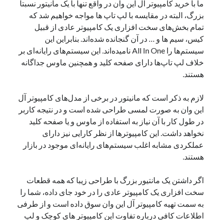
ما با خرید کامپیوتر آل این وان در واقع تنها با یک مانیتور نسبتا
نوامبر 2024
بزرگ، البته در مقایسه با لپ تاپ ها مواجه خواهیم شد که
اکتبر 2024
تمام بخش‌های سخت افزاری یک کامپیوتر عادی از قبیل
سپتامبر 2024
کیس، سیم ها و … در آن گنجانده شده‌اند. بنابراین این
آگوست 2024
سیستم‌ها را All In One نامیده‌اند. این سیستم‌های رایانه‌ای بر
جولای 2024
خلاف لپ تاپ‌ها دارای صفحه کلید و همچنین ماوس جداگانه
ژوئن 2024
هستند.
می 2024
آوریل 2024
لازم به ذکر است که مانیتور در برخی از مدل‌های کامپیوتر آل
مارس 2024
این وان به صورت لمسی طراحی شده‌ است و در نتیجه کاربر
فوریه 2024
در طول کار با آن نیاز به استفاده از ماوس و یا صفحه کلید
ژانویه 2024
نخواهد داشت. این کامپیوترها از نظر کارایی نیز دارای
دسامبر 2023
عملکردی مشابه اغلب سیستم‌های رایانه‌ای موجود در بازار
نوامبر 2023
هستند.
اکتبر 2023
سپتامبر 2023
اگر داشتن یک مانتیور بزرگ با طراحی زیبا که همه قطعات
آگوست 2023
سخت افزاری یک کامپیوتر عادی را در خود جای داده، شما را
جولای 2023
به سمت تهیه کامپیوتر آل این وان سوق داده‌ است و از طرفی
دسامبر 2022
اطلاعات کافی درباره تفاوت این کامپیوتر های کوچک و لپ