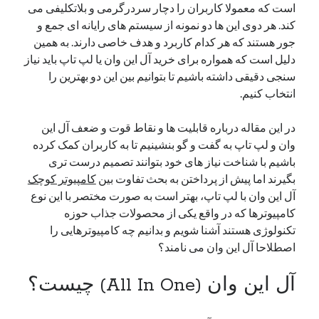
است که معمولا کاربران را دچار سردرگرمی و بلاتکلیفی می
یک نویسنده دیدگاه وردپرس
در
تعمیرات تخصصی فیس آیدی
کند. هر دوی این ها دو نمونه از سیستم های رایانه ای جمع و
جور هستند که هر کدام کاربرد و هدف خاصی دارند. به همین
دلیل است که همواره برای خرید آل این وان یا لپ تاپ باید نیاز
سنجی دقیقی داشته باشیم تا بتوانیم بین این دو بهترین را
بایگانی‌ها
انتخاب کنیم.
مارس 2026
فوریه 2026
در این مقاله درباره قابلیت ها و نقاط قوت و ضعف آل این
ژانویه 2026
وان و لپ تاپ به گفت و گو بنشینیم تا به کاربران کمک کرده
دسامبر 2025
باشیم با شناخت نیاز های خود بتوانند تصمیم درست تری
نوامبر 2025
بگیرند اما پیش از پرداختن به بحث تفاوت بین
کامپیوتر کوچک
آگوست 2025
آل این وان با لپ تاپ، بهتر است به صورت مختصر با این نوع
جولای 2025
کامپیوترها که در واقع یکی از محصولات جذاب حوزه
ژوئن 2025
تکنولوژی هستند آشنا شویم و بدانیم چه کامپیوترهایی را
می 2025
اصطلاحا آل این وان می نامند؟
آوریل 2025
مارس 2025
آل این وان (All In One) چیست؟
فوریه 2025
ژانویه 2025
دسامبر 2024