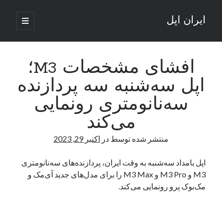
ایران اپل
باز
کردن
نوار
فهرست
اصلی
جستجو
کناری
جستجو
افشای مشخصات M3؛
اپل سه‌شنبه سه پردازنده
نوشته‌های تازه
سه‌نانومتری رونمایی
راه‌های اتصال موبایل و کامپیوتر به یکدیگر: تجربه‌ای یکپارچه و کاربردی
می‌کند
انتقاد کاربران از اتمام زودهنگام بسته‌های اینترنت ایرانسل همزمان با شرایط
جنگی
منتشر شده توسط
در
اکتبر 29, 2023
ادعای نت‌بلاکس: قطعی اینترنت ایران بیش از 120 ساعت ادامه یافت؛ اتصال
کشور به حدود یک درصد رسید
اپل بامداد سه‌شنبه به وقت ایران، پردازنده‌های سه‌نانومتری
قطعی اینترنت در ایران از مرز 48 ساعت گذشت!
M3 و M3 Pro و M3 Max را برای مدل‌های جدید آی‌مک و
گوشی HMD Luma با دوربین 50 مگاپیکسل و نمایشگر 120 هرتز رونمایی شد
مک‌بوک پرو رونمایی می‌کند.
آخرین دیدگاه‌ها