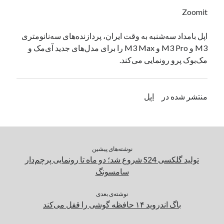
یک نویسنده دیدگاه وردپرس
در
تعمیرات تخصصی فیس آیدی
Zoomit
اپل بامداد سه‌شنبه به وقت ایران، پردازنده‌های سه‌نانومتری
M3 و M3 Pro و M3 Max را برای مدل‌های جدید آی‌مک و
بایگانی‌ها
مک‌بوک پرو رونمایی می‌کند.
مارس 2026
فوریه 2026
ژانویه 2026
منتشر شده در
اپل
دسامبر 2025
نوامبر 2025
آگوست 2025
جولای 2025
نوشته‌های پیشین
ژوئن 2025
تولید گلکسی S24 شروع شد؛ دو ماه تا رونمایی پرچم‌دار
می 2025
سامسونگ
آوریل 2025
مارس 2025
نوشته‌ی بعدی
فوریه 2025
باگ اندروید ۱۴ حافظه گوشی را قفل می‌کند
ژانویه 2025
دسامبر 2024