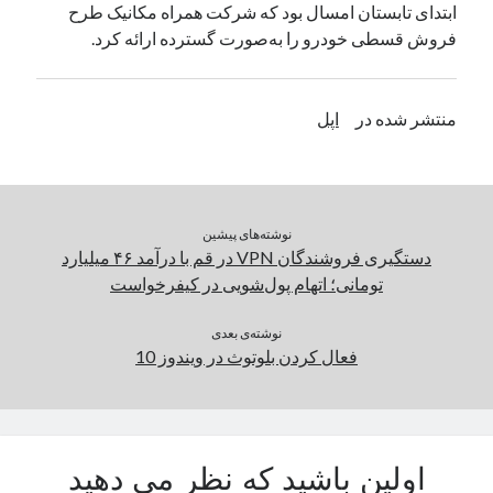
ابتدای تابستان امسال بود که شرکت همراه مکانیک طرح
یک نویسنده دیدگاه وردپرس
در
تعمیرات تخصصی فیس آیدی
فروش قسطی خودرو را به‌صورت گسترده ارائه کرد.
بایگانی‌ها
منتشر شده در
اپل
مارس 2026
فوریه 2026
ژانویه 2026
دسامبر 2025
نوشته‌های پیشین
نوامبر 2025
دستگیری فروشندگان VPN در قم با درآمد ۴۶ میلیارد
آگوست 2025
تومانی؛ اتهام پول‌شویی در کیفرخواست
جولای 2025
ژوئن 2025
نوشته‌ی بعدی
فعال كردن بلوتوث در ويندوز 10
می 2025
آوریل 2025
مارس 2025
فوریه 2025
ژانویه 2025
اولین باشید که نظر می دهید
دسامبر 2024