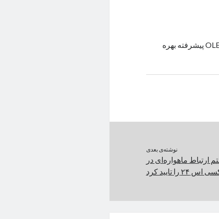
طبق شایعات، گلکسی S24 پلاس مثل گلکسی S24 اولترا از پنل OLED M13 پیشرفته بهره
نوشته‌ی بعدی
ارتباط ماهواره‌ای در
 را تایید کرد