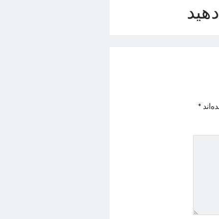
هید
ه‌اند
*