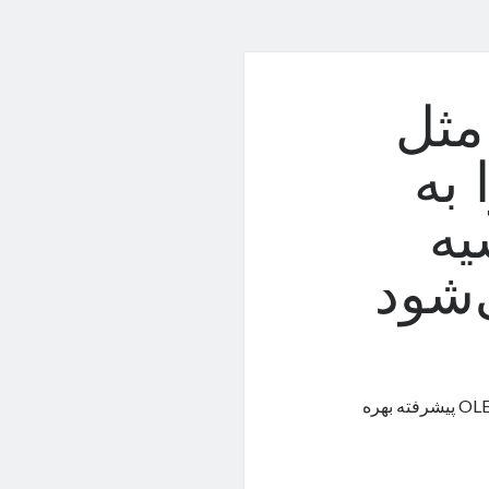
لاس مثل
لترا به
یه
‌شود
طبق شایعات، گلکسی S24 پلاس مثل گلکسی S24 اولترا از پنل OLED M13 پیشرفته بهره