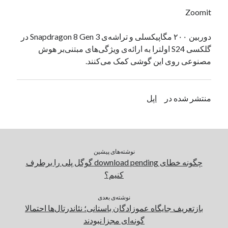
یک نویسنده دیدگاه وردپرس
در
تعمیرات تخصصی فیس آیدی
Zoomit
دوربین ۲۰۰ مگاپیکسلی و تراشه‌ی Snapdragon 8 Gen 3 در
گلکسی S24 اولترا به ارائه‌ی ویژگی‌های مبتنی‌بر هوش
بایگانی‌ها
مصنوعی روی این گوشی کمک می‌کنند.
مارس 2026
فوریه 2026
ژانویه 2026
منتشر شده در
اپل
دسامبر 2025
نوامبر 2025
آگوست 2025
جولای 2025
نوشته‌های پیشین
ژوئن 2025
چگونه خطای download pending گوگل‌ پلی را برطرف
می 2025
کنیم؟
آوریل 2025
مارس 2025
نوشته‌ی بعدی
فوریه 2025
بازتعریف جایگاه عموزادگان باستانی؛ نئاندرتال‌ها احتمالا
ژانویه 2025
گونه‌ای مجزا نبودند
دسامبر 2024