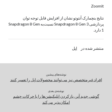
یک نویسنده دیدگاه وردپرس
در
تعمیرات تخصصی فیس آیدی
Zoomit
نتایج بنچمارک آنتوتو نشان از افزایش قابل توجه توان
پردازشی Snapdragon 8 Gen 3 نسبت‌به Snapdragon 8 Gen
بایگانی‌ها
1 دارد.
مارس 2026
فوریه 2026
ژانویه 2026
منتشر شده در
اپل
دسامبر 2025
نوامبر 2025
آگوست 2025
جولای 2025
نوشته‌های پیشین
ژوئن 2025
افراد غیرمتخصص نیز می‌توانند محصولات اپل را تعمیر کنند
می 2025
آوریل 2025
نوشته‌ی بعدی
مارس 2025
گوشی جدید آنر، بازکردن اپلیکیشن‌ها را با حرکات چشم
فوریه 2025
امکان‌پذیر می‌کند
ژانویه 2025
دسامبر 2024