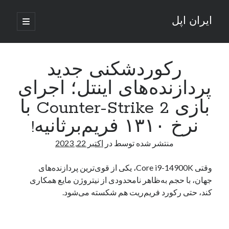
ایران اپل
باز
کردن
نوار
فهرست
اصلی
جستجو
کناری
جستجو
رکوردشکنی جدید
پردازنده‌های اینتل؛ اجرای
نوشته‌های تازه
بازی Counter-Strike 2 با
راه‌های اتصال موبایل و کامپیوتر به یکدیگر: تجربه‌ای یکپارچه و کاربردی
نرخ ۱۳۱۰ فریم‌برثانیه!
انتقاد کاربران از اتمام زودهنگام بسته‌های اینترنت ایرانسل همزمان با شرایط
جنگی
منتشر شده توسط
در
اکتبر 22, 2023
ادعای نت‌بلاکس: قطعی اینترنت ایران بیش از 120 ساعت ادامه یافت؛ اتصال
کشور به حدود یک درصد رسید
وقتی Core i9-14900K، یکی از قوی‌ترین پردازنده‌های
قطعی اینترنت در ایران از مرز 48 ساعت گذشت!
جهان، با حجم به‌ظاهر نامحدودی از نیتروژن مایع همکاری
گوشی HMD Luma با دوربین 50 مگاپیکسل و نمایشگر 120 هرتز رونمایی شد
کند، حتی رکورد فریم‌ریت‌ هم شکسته می‌شود.
آخرین دیدگاه‌ها