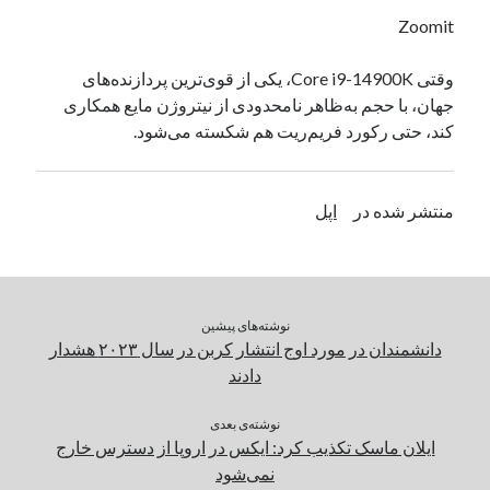
یک نویسنده دیدگاه وردپرس
در
تعمیرات تخصصی فیس آیدی
Zoomit
وقتی Core i9-14900K، یکی از قوی‌ترین پردازنده‌های
جهان، با حجم به‌ظاهر نامحدودی از نیتروژن مایع همکاری
بایگانی‌ها
کند، حتی رکورد فریم‌ریت‌ هم شکسته می‌شود.
مارس 2026
فوریه 2026
ژانویه 2026
منتشر شده در
اپل
دسامبر 2025
نوامبر 2025
آگوست 2025
جولای 2025
نوشته‌های پیشین
ژوئن 2025
دانشمندان در مورد اوج انتشار کربن در سال ۲۰۲۳ هشدار
می 2025
دادند
آوریل 2025
مارس 2025
نوشته‌ی بعدی
فوریه 2025
ایلان ماسک تکذیب کرد: ایکس در اروپا از دسترس خارج
ژانویه 2025
نمی‌شود
دسامبر 2024