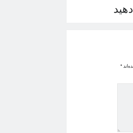
هید
ه‌اند
*