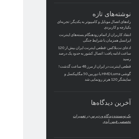
نوشته‌های تازه
راه‌های اتصال موبایل و کامپیوتر به یکدیگر: تجربه‌ای
یکپارچه و کاربردی
انتقاد کاربران از اتمام زودهنگام بسته‌های اینترنت
ایرانسل همزمان با شرایط جنگی
ادعای نت‌بلاکس: قطعی اینترنت ایران بیش از 120
ساعت ادامه یافت؛ اتصال کشور به حدود یک درصد
رسید
قطعی اینترنت در ایران از مرز 48 ساعت گذشت!
گوشی HMD Luma با دوربین 50 مگاپیکسل و
نمایشگر 120 هرتز رونمایی شد
آخرین دیدگاه‌ها
یک نویسنده دیدگاه وردپرس
در
تعمیرات
تخصصی فیس آیدی