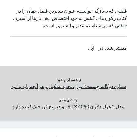
یک نویسنده دیدگاه وردپرس
در
تعمیرات تخصصی فیس آیدی
فلفلی که به‌تازگی توانسته عنوان تندترین فلفل جهان را در
کتاب رکوردهای گینس به خود اختصاص دهد، بارها از اسپری
فلفلی که می‌شناسیم تندتر و آتشین‌تر است.
بایگانی‌ها
مارس 2026
منتشر شده در
اپل
فوریه 2026
ژانویه 2026
دسامبر 2025
نوامبر 2025
آگوست 2025
نوشته‌های پیشین
جولای 2025
ستاره دوگانه چیست؛ انواع، نحوه تشکیل و هر آنچه باید بدانید
ژوئن 2025
می 2025
نوشته‌ی بعدی
مدل ۲ هزار دلاری RTX 4090 انویدیا پنج فن خنک‌کننده دارد
آوریل 2025
مارس 2025
فوریه 2025
ژانویه 2025
دسامبر 2024