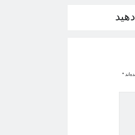
هید
ه‌اند
*