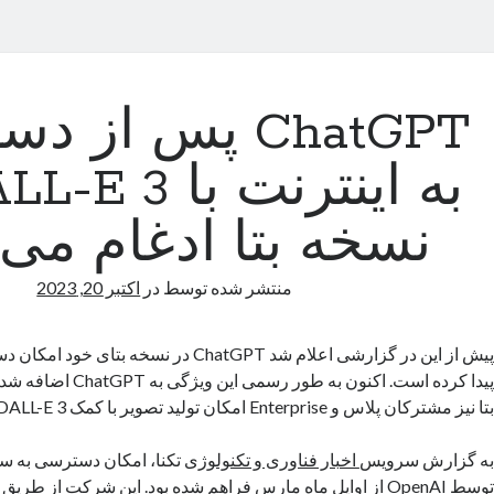
ChatGPT پس از
نسخه بتا ادغام می
منتشر شده توسط
در
اکتبر 20, 2023
پیش از این در گزارشی اعلام شد ChatGPT در نسخه ب
پیدا کرده است. اکنون به طور
بتا نیز مشترکان پلاس و Enterprise امکان تولید تصویر با کمک DALL-E 3 را خواهند داشت.
به گزارش سرویس
اخبار فناوری و تکنولوژی
تکنا، امکان دسترسی به سر
توسط OpenAI از اوایل ماه مارس فراهم شده بود. این شرکت از ط