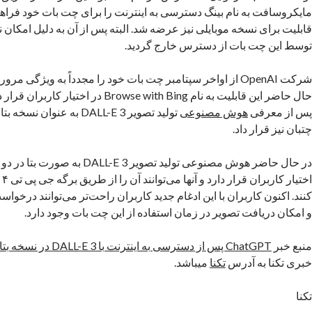
مایکروسافت به نام بینگ دسترسی به اینترنت را برای چت بات خود فراه
قابلیت برای نسخه موبایلی نیز عرضه شد. البته پس از آن به دلیل امکان
توسط این چت بات از دسترس خارج گردید.
شرکت OpenAI از اواخر سپتامبر چت بات خود را مجدداً به ویژگی مرو
حال حاضر این قابلیت به نام Browse with Bing د
پس از معرفی
هوش مصنوعی
تولید تصویر DALL-E 3 به عنوان
چتبان نیز قرار داد.
در حال حاضر هوش مصنوعی تولید تصویر E 3
اخ
کنند. اکنون کاربران با این ادغام جدید کاربران راحت‌تر می‌توانند درخواس
و امکان دریافت تصویر در زمان استفاده از این چت بات وجود دارد.
منبع خبر
ChatGPT پس از دسترسی به اینترنت با DALL-E 3 در نسخه بتا ادغام می‌شود
خبری تکنا به آدرس
تکنا
میباشد.
تکنا