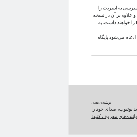
تای خود امکان دسترسی به اینترنت را
 رسمی این ویژگی به ChatGPT اضافه شد و علاوه بر آن در نسخه
بتا نیز مشترکان پلاس و Enterprise امکان تولید تصویر با کمک DALL-E 3 را خواهند داشت. به
ه اینترنت با DALL-E 3 در نسخه بتا ادغام می‌شود پایگاه
نوشته‌ی بعدی
 یوتیوب، صدای خود را
اننده‌های معروف کنید!