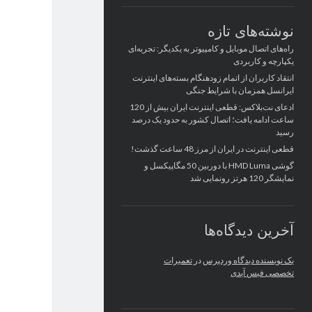
نوشته‌های تازه
راه‌های اتصال موبایل و کامپیوتر به یکدیگر: تجربه‌ای
یکپارچه و کاربردی
انتقاد کاربران از اتمام زودهنگام بسته‌های اینترنت
ایرانسل همزمان با شرایط جنگی
ادعای نت‌بلاکس: قطعی اینترنت ایران بیش از 120
ساعت ادامه یافت؛ اتصال کشور به حدود یک درصد
رسید
قطعی اینترنت در ایران از مرز 48 ساعت گذشت!
گوشی HMD Luma با دوربین 50 مگاپیکسل و
نمایشگر 120 هرتز رونمایی شد
آخرین دیدگاه‌ها
یک نویسنده دیدگاه وردپرس
در
تعمیرات
تخصصی فیس آیدی