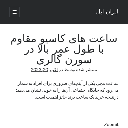
ایران اپل
باز
کردن
نوار
فهرست
اصلی
جستجو
کناری
جستجو
ساعت های کاسیو مقاوم
با طول عمر بالا در
نوشته‌های تازه
سورن گالری
راه‌های اتصال موبایل و کامپیوتر به یکدیگر: تجربه‌ای یکپارچه و کاربردی
منتشر شده توسط
در
اکتبر 20, 2023
انتقاد کاربران از اتمام زودهنگام بسته‌های اینترنت ایرانسل همزمان با شرایط
جنگی
ادعای نت‌بلاکس: قطعی اینترنت ایران بیش از 120 ساعت ادامه یافت؛ اتصال
ساعت مچی یکی از آیتم‌های ضروری برای افراد به شمار
کشور به حدود یک درصد رسید
می‌رود که جایگاه اجتماعی آن‌ها را به خوبی نشان می‌دهد؛
قطعی اینترنت در ایران از مرز 48 ساعت گذشت!
درنتیجه خرید یک ساعت برند حائز اهمیت است.
گوشی HMD Luma با دوربین 50 مگاپیکسل و نمایشگر 120 هرتز رونمایی شد
آخرین دیدگاه‌ها
Zoomit