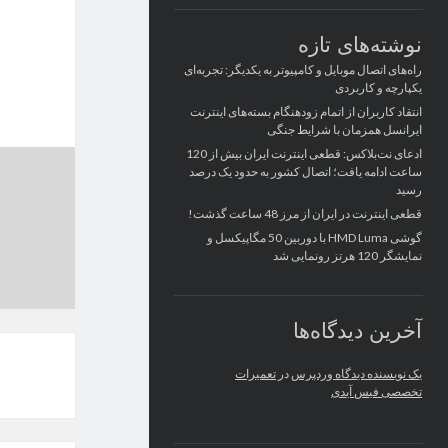
نوشته‌های تازه
راه‌های اتصال موبایل و کامپیوتر به یکدیگر: تجربه‌ای
یکپارچه و کاربردی
انتقاد کاربران از اتمام زودهنگام بسته‌های اینترنت
ایرانسل همزمان با شرایط جنگی
ادعای نت‌بلاکس: قطعی اینترنت ایران بیش از 120
ساعت ادامه یافت؛ اتصال کشور به حدود یک درصد
رسید
قطعی اینترنت در ایران از مرز 48 ساعت گذشت!
گوشی HMD Luma با دوربین 50 مگاپیکسل و
نمایشگر 120 هرتز رونمایی شد
آخرین دیدگاه‌ها
یک نویسنده دیدگاه وردپرس
در
تعمیرات
تخصصی فیس آیدی