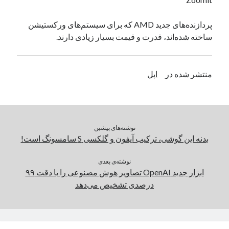
یک نویسنده دیدگاه وردپرس
در
تعمیرات تخصصی فیس آیدی
پردازنده‌های جدید AMD که برای سیستم‌های ورکستیشن
ساخته شده‌اند، قدرت و قیمت بسیار زیادی دارند.
بایگانی‌ها
مارس 2026
منتشر شده در
اپل
فوریه 2026
ژانویه 2026
دسامبر 2025
نوامبر 2025
نوشته‌های پیشین
آگوست 2025
بدنه این گوشی، ترکیب آیفون و گلکسی S سامسونگ است!
جولای 2025
ژوئن 2025
نوشته‌ی بعدی
می 2025
ابزار جدید OpenAI تصاویر هوش مصنوعی را با دقت ۹۹
آوریل 2025
درصدی تشخیص می‌دهد
مارس 2025
فوریه 2025
ژانویه 2025
دسامبر 2024