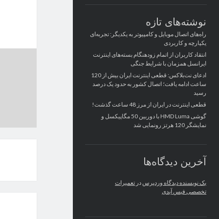
نوشته‌های تازه
راه‌های اتصال موبایل و کامپیوتر به یکدیگر: تجربه‌ای
یکپارچه و کاربردی
انتقاد کاربران از اتمام زودهنگام بسته‌های اینترنت
ایرانسل همزمان با شرایط جنگی
ادعای نت‌بلاکس: قطعی اینترنت ایران بیش از 120
ساعت ادامه یافت؛ اتصال کشور به حدود یک درصد
رسید
قطعی اینترنت در ایران از مرز 48 ساعت گذشت!
گوشی HMD Luma با دوربین 50 مگاپیکسل و
نمایشگر 120 هرتز رونمایی شد
آخرین دیدگاه‌ها
یک نویسنده دیدگاه وردپرس
در
تعمیرات
تخصصی فیس آیدی