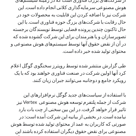
یک نویسنده دیدگاه وردپرس
در
تعمیرات تخصصی فیس آیدی
هوش مصنوعی سرمایه‌گذاری کلانی انجام داده است. این
شرکت نیز با اضافه کردن این قابلیت به محصولات خود در
حال رقابت با شرکت‌های بزرگ حوزه فناوری است. با این
حال تاکنون چندین پرونده قضایی توسط نویسندگان برجسته
بایگانی‌ها
تصویرسازان و یا هنرمندان برای این شرکت گشوده شده که
مارس 2026
در آن از نقض حقوق آنها توسط سیستم‌های هوش مصنوعی و
فوریه 2026
محتوای تولید شده خبر داده است.
ژانویه 2026
دسامبر 2025
طی گزارش منتشر شده توسط رویترز سخنگوی گوگل اعلام
نوامبر 2025
کرد آنها اولین شرکت در صنعت فناوری خواهند بود که با یک
آگوست 2025
رویکرد جامع و دوجانبه می‌توانند جبران زیان کنند.
جولای 2025
ژوئن 2025
با استفاده از سیاست‌های جدید گوگل نرم‌افزارهای این
می 2025
شرکت از جمله پلتفرم توسعه هوش مصنوعی Vertex نیز
آوریل 2025
تاثیر قرار خواهد گرفت. در این بین سخنی از چت بات بارد
مارس 2025
نیامده است. در بخشی از بیانیه این شرکت آمده است: در
فوریه 2025
صورتی که کاربران به عمد از محتوای تولید شده توسط هوش
ژانویه 2025
مصنوعی برای نقض حقوق دیگران استفاده کرده باشند این
دسامبر 2024