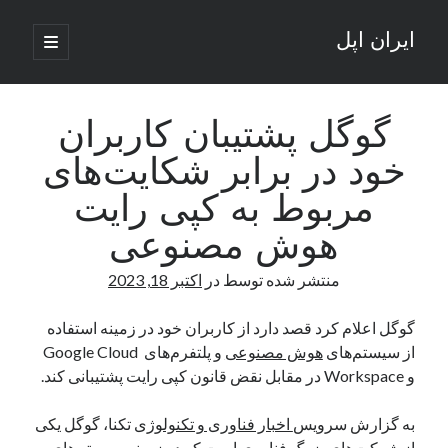
ایران اپل
باز
کردن
نوار
فهرست
اصلی
جستجو
کناری
جستجو
گوگل پشتیبان کاربران
خود در برابر شکایت‌های
نوشته‌های تازه
مربوط به کپی رایت
راه‌های اتصال موبایل و کامپیوتر به یکدیگر: تجربه‌ای یکپارچه و کاربردی
هوش مصنوعی
انتقاد کاربران از اتمام زودهنگام بسته‌های اینترنت ایرانسل همزمان با شرایط
جنگی
منتشر شده توسط
در
اکتبر 18, 2023
ادعای نت‌بلاکس: قطعی اینترنت ایران بیش از 120 ساعت ادامه یافت؛ اتصال
کشور به حدود یک درصد رسید
گوگل اعلام کرد قصد دارد از کاربران خود در زمینه استفاده
قطعی اینترنت در ایران از مرز 48 ساعت گذشت!
از سیستم‌های
هوش مصنوعی
و پلتفرم‌های Google Cloud
گوشی HMD Luma با دوربین 50 مگاپیکسل و نمایشگر 120 هرتز رونمایی شد
و Workspace در مقابل نقض قانون کپی رایت پشتیبانی کند.
به گزارش سرویس
اخبار فناوری و تکنولوژی
تکنا، گوگل یکی
آخرین دیدگاه‌ها
از شرکت‌های بزرگ فناوری است که در زمینه سیستم‌های