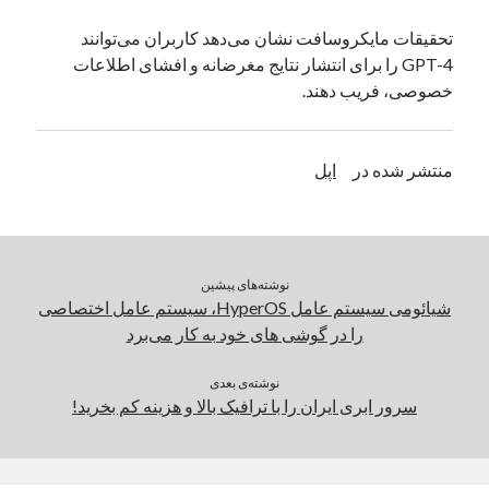
یک نویسنده دیدگاه وردپرس
در
تعمیرات تخصصی فیس آیدی
تحقیقات مایکروسافت نشان می‌دهد کاربران می‌توانند
GPT-4 را برای انتشار نتایج مغرضانه و افشای اطلاعات
خصوصی، فریب دهند.
بایگانی‌ها
مارس 2026
منتشر شده در
اپل
فوریه 2026
ژانویه 2026
دسامبر 2025
نوامبر 2025
آگوست 2025
نوشته‌های پیشین
جولای 2025
شیائومی سیستم عامل HyperOS، سیستم عامل اختصاصی
ژوئن 2025
را در گوشی های خود به کار می‌برد
می 2025
آوریل 2025
نوشته‌ی بعدی
سرور ابری ایران را با ترافیک بالا و هزینه کم بخرید!
مارس 2025
فوریه 2025
ژانویه 2025
دسامبر 2024