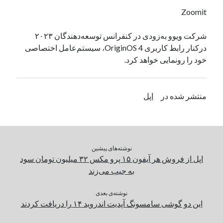
یک نویسنده دیدگاه وردپرس
در
تعمیرات تخصصی فیس آیدی
Zoomit
شرکت ویوو به‌زودی در کنفرانس توسعه‌دهندگان ۲۰۲۳
درکنار رابط‌ کاربری OriginOS 4، سیستم‌عامل اختصاصی
بایگانی‌ها
خود را رونمایی خواهد کرد.
مارس 2026
فوریه 2026
ژانویه 2026
منتشر شده در
اپل
دسامبر 2025
نوامبر 2025
آگوست 2025
جولای 2025
نوشته‌های پیشین
ژوئن 2025
اپل از فروش هر آیفون ۱۵ پرو مکس ۳۲ میلیون تومان سود
می 2025
به جیب می‌زند
آوریل 2025
مارس 2025
نوشته‌ی بعدی
فوریه 2025
این دو گوشی سامسونگ آپدیت اندروید ۱۴ را دریافت کردند
ژانویه 2025
دسامبر 2024