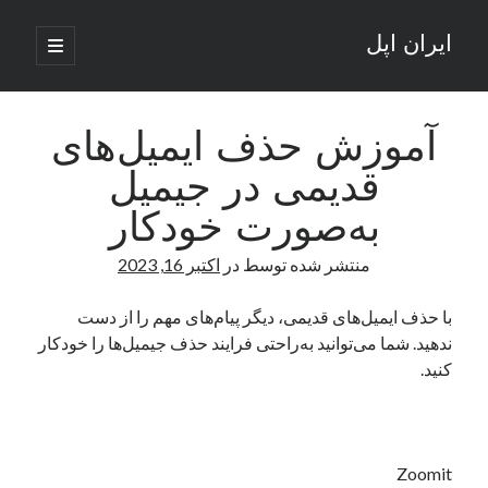
ایران اپل
باز
کردن
نوار
فهرست
اصلی
جستجو
کناری
جستجو
آموزش حذف ایمیل‌های
قدیمی در جیمیل
نوشته‌های تازه
به‌صورت خودکار
راه‌های اتصال موبایل و کامپیوتر به یکدیگر: تجربه‌ای یکپارچه و کاربردی
منتشر شده توسط
در
اکتبر 16, 2023
انتقاد کاربران از اتمام زودهنگام بسته‌های اینترنت ایرانسل همزمان با شرایط
جنگی
ادعای نت‌بلاکس: قطعی اینترنت ایران بیش از 120 ساعت ادامه یافت؛ اتصال
با حذف ایمیل‌های قدیمی، دیگر پیام‌های مهم را از دست
کشور به حدود یک درصد رسید
ندهید. شما می‌توانید به‌راحتی فرایند حذف جیمیل‌ها را خودکار
قطعی اینترنت در ایران از مرز 48 ساعت گذشت!
کنید.
گوشی HMD Luma با دوربین 50 مگاپیکسل و نمایشگر 120 هرتز رونمایی شد
آخرین دیدگاه‌ها
Zoomit