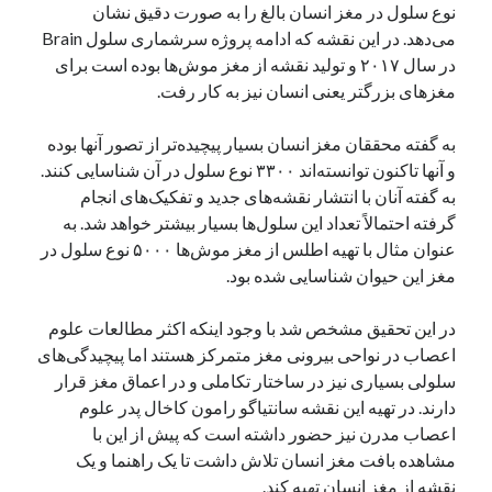
نوع سلول در مغز انسان بالغ را به صورت دقیق نشان
یک نویسنده دیدگاه وردپرس
در
تعمیرات تخصصی فیس آیدی
می‌دهد. در این نقشه که ادامه پروژه سرشماری سلول Brain
در سال ۲۰۱۷ و تولید نقشه از مغز موش‌ها بوده است برای
مغزهای بزرگتر یعنی انسان نیز به کار رفت.
بایگانی‌ها
به گفته محققان مغز انسان بسیار پیچیده‌تر از تصور آنها بوده
مارس 2026
و آنها تاکنون توانسته‌اند ۳۳۰۰ نوع سلول در آن شناسایی کنند.
فوریه 2026
به گفته آنان با انتشار نقشه‌های جدید و تفکیک‌های انجام
ژانویه 2026
گرفته احتمالاً تعداد این سلول‌ها بسیار بیشتر خواهد شد. به
دسامبر 2025
عنوان مثال با تهیه اطلس از مغز موش‌ها ۵۰۰۰ نوع سلول در
نوامبر 2025
مغز این حیوان شناسایی شده بود.
آگوست 2025
جولای 2025
در این تحقیق مشخص شد با وجود اینکه اکثر مطالعات علوم
ژوئن 2025
اعصاب در نواحی بیرونی مغز متمرکز هستند اما پیچیدگی‌های
می 2025
سلولی بسیاری نیز در ساختار تکاملی و در اعماق مغز قرار
آوریل 2025
دارند. در تهیه این نقشه سانتیاگو رامون کاخال پدر علوم
مارس 2025
اعصاب مدرن نیز حضور داشته است که پیش از این با
فوریه 2025
مشاهده بافت مغز انسان تلاش داشت تا یک راهنما و یک
ژانویه 2025
نقشه از مغز انسان تهیه کند.
دسامبر 2024