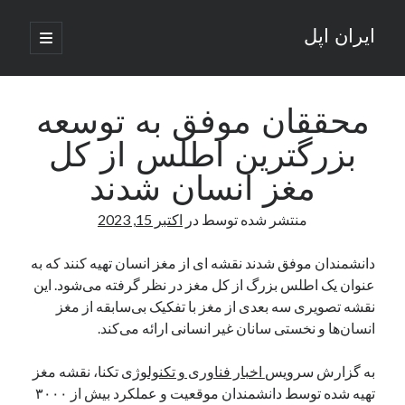
ایران اپل
باز
کردن
نوار
فهرست
اصلی
جستجو
کناری
جستجو
محققان موفق به توسعه
بزرگترین اطلس از کل
نوشته‌های تازه
مغز انسان شدند
راه‌های اتصال موبایل و کامپیوتر به یکدیگر: تجربه‌ای یکپارچه و کاربردی
منتشر شده توسط
در
اکتبر 15, 2023
انتقاد کاربران از اتمام زودهنگام بسته‌های اینترنت ایرانسل همزمان با شرایط
جنگی
ادعای نت‌بلاکس: قطعی اینترنت ایران بیش از 120 ساعت ادامه یافت؛ اتصال
دانشمندان موفق شدند نقشه ای از مغز انسان تهیه کنند که به
کشور به حدود یک درصد رسید
عنوان یک اطلس بزرگ از کل مغز در نظر گرفته می‌شود. این
قطعی اینترنت در ایران از مرز 48 ساعت گذشت!
نقشه تصویری سه بعدی از مغز با تفکیک بی‌سابقه از مغز
گوشی HMD Luma با دوربین 50 مگاپیکسل و نمایشگر 120 هرتز رونمایی شد
انسان‌ها و نخستی سانان غیر انسانی ارائه می‌کند.
به گزارش سرویس
اخبار فناوری و تکنولوژی
تکنا، نقشه مغز
آخرین دیدگاه‌ها
تهیه شده توسط دانشمندان موقعیت و عملکرد بیش از ۳۰۰۰