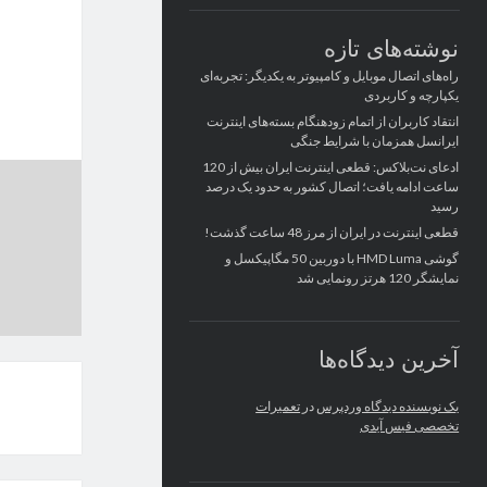
نوشته‌های تازه
راه‌های اتصال موبایل و کامپیوتر به یکدیگر: تجربه‌ای
یکپارچه و کاربردی
انتقاد کاربران از اتمام زودهنگام بسته‌های اینترنت
ایرانسل همزمان با شرایط جنگی
ادعای نت‌بلاکس: قطعی اینترنت ایران بیش از 120
ساعت ادامه یافت؛ اتصال کشور به حدود یک درصد
رسید
قطعی اینترنت در ایران از مرز 48 ساعت گذشت!
گوشی HMD Luma با دوربین 50 مگاپیکسل و
نمایشگر 120 هرتز رونمایی شد
آخرین دیدگاه‌ها
یک نویسنده دیدگاه وردپرس
در
تعمیرات
تخصصی فیس آیدی