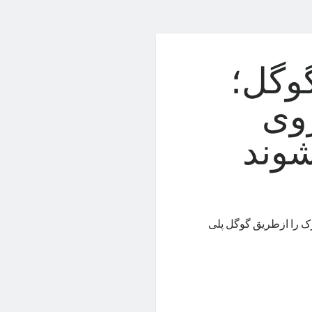
گوگل؛
وی
زارهای بنچمارک را ازطریق گوگل پلی