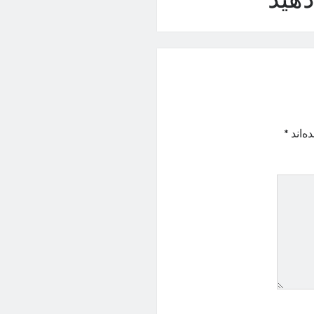
هید
ه‌اند
*