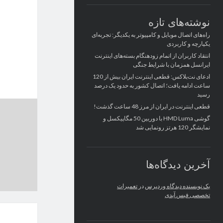
نوشته‌های تازه
راه‌های اتصال موبایل و کامپیوتر به یکدیگر: تجربه‌ای
یکپارچه و کاربردی
انتقاد کاربران از اتمام زودهنگام بسته‌های اینترنت
ایرانسل همزمان با شرایط جنگی
ادعای نت‌بلاکس: قطعی اینترنت ایران بیش از 120
ساعت ادامه یافت؛ اتصال کشور به حدود یک درصد
رسید
قطعی اینترنت در ایران از مرز 48 ساعت گذشت!
گوشی HMD Luma با دوربین 50 مگاپیکسل و
نمایشگر 120 هرتز رونمایی شد
آخرین دیدگاه‌ها
یک نویسنده دیدگاه وردپرس
در
تعمیرات
تخصصی فیس آیدی