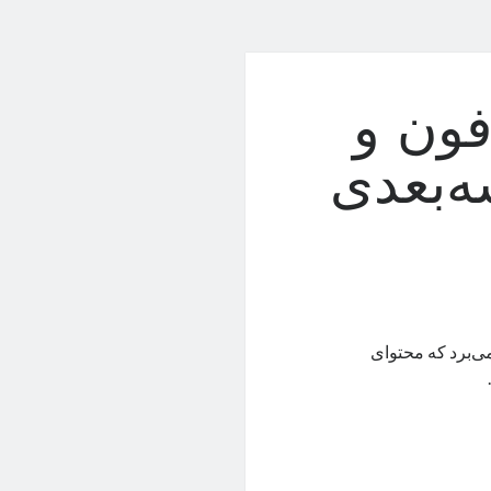
فون و
ه‌بعدی
 از حسگرهای مختلف و پنل VA با وضوح 4K بهره می‌برد که محتوای