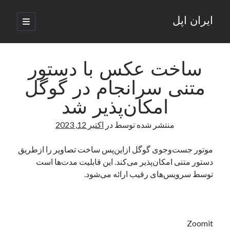
ایران اپل
باز
کردن
نوار
فهرست
اصلی
جستجو
کناری
جستجو
ساخت عکس با دستور
متنی سرانجام در گوگل
نوشته‌های تازه
امکان‌پذیر شد
راه‌های اتصال موبایل و کامپیوتر به یکدیگر: تجربه‌ای یکپارچه و کاربردی
منتشر شده توسط
در
اکتبر 12, 2023
انتقاد کاربران از اتمام زودهنگام بسته‌های اینترنت ایرانسل همزمان با شرایط
جنگی
ادعای نت‌بلاکس: قطعی اینترنت ایران بیش از 120 ساعت ادامه یافت؛ اتصال
موتور جست‌و‌جوی گوگل ازاین‌پس ساخت تصاویر را ازطریق
کشور به حدود یک درصد رسید
دستور متنی امکان‌پذیر می‌کند. این قابلیت مدت‌ها است
قطعی اینترنت در ایران از مرز 48 ساعت گذشت!
توسط سرویس‌های رقیب ارائه می‌شود.
گوشی HMD Luma با دوربین 50 مگاپیکسل و نمایشگر 120 هرتز رونمایی شد
آخرین دیدگاه‌ها
Zoomit