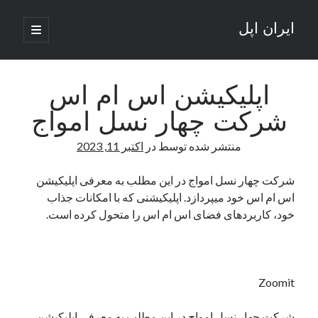
ایران اپل
باز
کردن
نوار
فهرست
اصلی
جستجو
کناری
جستجو
اپلیکیشن اس ام اس
شرکت چهار نسل امواج
نوشته‌های تازه
منتشر شده توسط
در
اکتبر 11, 2023
راه‌های اتصال موبایل و کامپیوتر به یکدیگر: تجربه‌ای یکپارچه و کاربردی
انتقاد کاربران از اتمام زودهنگام بسته‌های اینترنت ایرانسل همزمان با شرایط
شرکت چهار نسل امواج در این مطلب به معرفی اپلیکیشن
جنگی
اس ام اس خود میپردازد. اپلیکیشنی که با امکانات جذاب
ادعای نت‌بلاکس: قطعی اینترنت ایران بیش از 120 ساعت ادامه یافت؛ اتصال
خود، کاربردهای فضای اس ام اس را متحول کرده است.
کشور به حدود یک درصد رسید
قطعی اینترنت در ایران از مرز 48 ساعت گذشت!
گوشی HMD Luma با دوربین 50 مگاپیکسل و نمایشگر 120 هرتز رونمایی شد
Zoomit
آخرین دیدگاه‌ها
شرکت چهار نسل امواج در این مطلب به معرفی اپلیکیشن