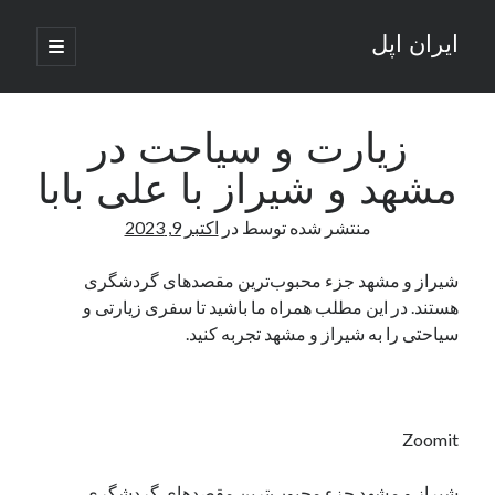
ایران اپل
باز
کردن
نوار
فهرست
اصلی
جستجو
کناری
جستجو
زیارت و سیاحت در
مشهد و شیراز با علی بابا
نوشته‌های تازه
منتشر شده توسط
در
اکتبر 9, 2023
راه‌های اتصال موبایل و کامپیوتر به یکدیگر: تجربه‌ای یکپارچه و کاربردی
انتقاد کاربران از اتمام زودهنگام بسته‌های اینترنت ایرانسل همزمان با شرایط
شیراز و مشهد جزء محبوب‌ترین مقصدهای گردشگری
جنگی
هستند. در این مطلب همراه ما باشید تا سفری زیارتی و
ادعای نت‌بلاکس: قطعی اینترنت ایران بیش از 120 ساعت ادامه یافت؛ اتصال
سیاحتی را به شیراز و مشهد تجربه کنید.
کشور به حدود یک درصد رسید
قطعی اینترنت در ایران از مرز 48 ساعت گذشت!
گوشی HMD Luma با دوربین 50 مگاپیکسل و نمایشگر 120 هرتز رونمایی شد
Zoomit
آخرین دیدگاه‌ها
شیراز و مشهد جزء محبوب‌ترین مقصدهای گردشگری