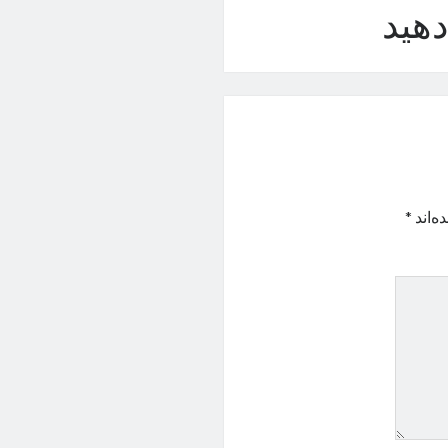
هید
ه‌اند
*