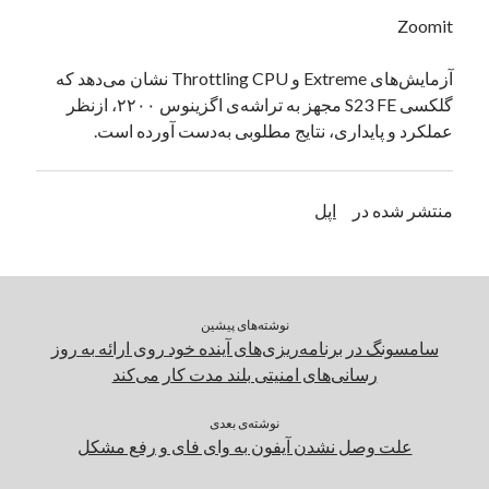
یک نویسنده دیدگاه وردپرس
در
تعمیرات تخصصی فیس آیدی
Zoomit
آزمایش‌های Extreme و Throttling CPU نشان می‌دهد که
گلکسی S23 FE مجهز به تراشه‌ی اگزینوس ۲۲۰۰، ازنظر
بایگانی‌ها
عملکرد و پایداری، نتایج مطلوبی به‌دست آورده است.
مارس 2026
فوریه 2026
ژانویه 2026
منتشر شده در
اپل
دسامبر 2025
نوامبر 2025
آگوست 2025
جولای 2025
نوشته‌های پیشین
ژوئن 2025
سامسونگ در برنامه‌ریزی‌های آینده خود روی ارائه به روز
می 2025
رسانی‌های امنیتی بلند مدت کار می‌کند
آوریل 2025
مارس 2025
نوشته‌ی بعدی
فوریه 2025
علت وصل نشدن آیفون به وای فای و رفع مشکل
ژانویه 2025
دسامبر 2024