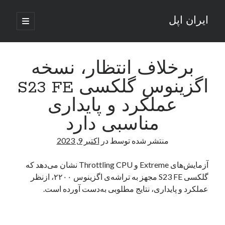
ایران اپل
باز
کردن
نوار
فهرست
اصلی
جستجو
کناری
جستجو
برخلاف انتظار، نسخه
اگزینوس گلکسی S23 FE
نوشته‌های تازه
عملکرد و پایداری
راه‌های اتصال موبایل و کامپیوتر به یکدیگر: تجربه‌ای یکپارچه و کاربردی
مناسبی دارد
انتقاد کاربران از اتمام زودهنگام بسته‌های اینترنت ایرانسل همزمان با شرایط
جنگی
منتشر شده توسط
در
اکتبر 9, 2023
ادعای نت‌بلاکس: قطعی اینترنت ایران بیش از 120 ساعت ادامه یافت؛ اتصال
کشور به حدود یک درصد رسید
آزمایش‌های Extreme و Throttling CPU نشان می‌دهد که
قطعی اینترنت در ایران از مرز 48 ساعت گذشت!
گلکسی S23 FE مجهز به تراشه‌ی اگزینوس ۲۲۰۰، ازنظر
گوشی HMD Luma با دوربین 50 مگاپیکسل و نمایشگر 120 هرتز رونمایی شد
عملکرد و پایداری، نتایج مطلوبی به‌دست آورده است.
آخرین دیدگاه‌ها