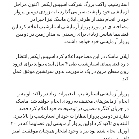
استارشیپ راکت بزرگ شرکت اسپیس ایکس اکنون مراحل
یک نویسنده دیدگاه وردپرس
در
تعمیرات تخصصی فیس آیدی
آزمایشی خود را پشت سر می‌گذارد تا به زودی دومین پرواز
خود را انجام دهد. از طرفی ایلان ماسک نیز اخیرا در
مصاحبه‌ای در مورد پرواز آزمایشی استارشیپ اعلام کرد این
بایگانی‌ها
فضاپیما شانس زیادی برای رسیدن به مدار زمین در دومین
پرواز آزمایشی خود خواهد داشت.
مارس 2026
فوریه 2026
ایلان ماسک در این مصاحبه اعلام کرد اسپیس ایکس انتظار
ژانویه 2026
دارد فضاپیمای استارشیپ طی ۴ سال آینده بتواند برای فرود
دسامبر 2025
روی سطح مریخ در یک ماموریت بدون سرنشین موفق عمل
نوامبر 2025
کند.
آگوست 2025
جولای 2025
پرواز آزمایشی استارشیپ با تغییرات زیاد در راکت اولیه و
ژوئن 2025
انجام آزمایش‌های مختلف به زودی انجام خواهد شد. ماسک
می 2025
در جریان کنگره فضایی در توضیحات خود اعلام کرد قصد
آوریل 2025
ندارد در دومین پرواز انتظارات خود از استارشیپ را بالا ببرد.
مارس 2025
البته وی تاکید کرد اولین پرواز آزمایشی این فضاپیما که در ۲۰
فوریه 2025
آوریل انجام شده بود نیز با وجود انفجار همچنان موفقیت آمیز
ژانویه 2025
تلقی می‌شود.
دسامبر 2024