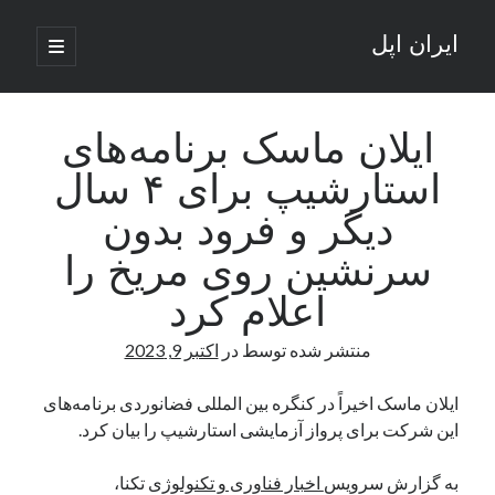
ایران اپل
باز
کردن
نوار
فهرست
اصلی
جستجو
کناری
جستجو
ایلان ماسک برنامه‌های
استارشیپ برای ۴ سال
نوشته‌های تازه
دیگر و فرود بدون
راه‌های اتصال موبایل و کامپیوتر به یکدیگر: تجربه‌ای یکپارچه و کاربردی
سرنشین روی مریخ را
انتقاد کاربران از اتمام زودهنگام بسته‌های اینترنت ایرانسل همزمان با شرایط
جنگی
اعلام کرد
ادعای نت‌بلاکس: قطعی اینترنت ایران بیش از 120 ساعت ادامه یافت؛ اتصال
کشور به حدود یک درصد رسید
منتشر شده توسط
در
اکتبر 9, 2023
قطعی اینترنت در ایران از مرز 48 ساعت گذشت!
گوشی HMD Luma با دوربین 50 مگاپیکسل و نمایشگر 120 هرتز رونمایی شد
ایلان ماسک اخیراً در کنگره بین المللی فضانوردی برنامه‌های
این شرکت برای پرواز آزمایشی استارشیپ را بیان کرد.
آخرین دیدگاه‌ها
به گزارش سرویس
اخبار فناوری و تکنولوژی
تکنا،