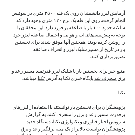
نوامبر 2024
آزمایش لیزر دانشمندان روی یک قله ۲۵۰۰ متری در سوئیس
اکتبر 2024
انجام گرفت. روی این قله یک برج ۱۲۰ متری وجود دارد که
سپتامبر 2024
سالانه حدود ۱۰۰ بار با صاعقه برخورد دارد. این محققان با
آگوست 2024
توجه به پیش‌بینی‌های آب و هوایی و احتمال صاعقه لیزر خود
جولای 2024
را روشن کرده بودند. همچنین آنها موفق شدند برای نخستین
ژوئن 2024
بار در تاریخ از مسیر شلیک لیزر و انحراف صاعقه
می 2024
تصویربرداری کنند.
آوریل 2024
مارس 2024
منبع خبر
برای نخستین بار با شلیک لیزر قدرتمند مسیر رعد و
فوریه 2024
برق منحرف شد
پایگاه خبری تکنا به آدرس
تکنا
میباشد.
ژانویه 2024
دسامبر 2023
تکنا
نوامبر 2023
اکتبر 2023
پژوهشگران برای نخستین بار توانستند با استفاده از لیزرهای
سپتامبر 2023
پرقدرت مسیر رعد و برق را منحرف کنند. به گزارش
آگوست 2023
سرویس اخبار فناوری و تکنولوژی تکنا، دستگاه جدید
جولای 2023
پژوهشگران توانست بالاتر از یک میله برقگیر رعد و برق
دسامبر 2022