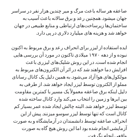
یک نویسنده دیدگاه وردپرس
در
تعمیرات تخصصی فیس آیدی
صاعقه هر ساله باعث مرگ و میر چندین هزار نفر در سراسر
جهان میشود. همچنین رعد و برق سالانه باعث آسیب به
ساختمان‌ها زیرساخت‌های ارتباطی و منابع طبیعی در جهان
خواهد شد و هزینه های میلیارد دلاری در پی دارد.
بایگانی‌ها
مارس 2026
ایده استفاده از لیزر برای انحراف رعد و برق مربوط به اکنون
فوریه 2026
نبوده و از دهه ۱۹۷۰ میلادی تاکنون در مورد آن بررسی هایی
ژانویه 2026
انجام شده است. در این روش شلیک‌های لیزری باعث
دسامبر 2025
افزایش دما خواهند شد که در اثر آن الکترون‌های مربوط به
نوامبر 2025
مولکول‌های هوا آزاد می‌شود. به همین دلیل یک کانال رسانای
آگوست 2025
مملو از الکترون توسط لیزر ایجاد خواهد شد. از طرفی به
جولای 2025
دلیل اینکه برق صاعقه معمولاً یک مسیر با کمترین مقاومت
ژوئن 2025
بین ابرها و زمین را انتخاب می‌کند وارد کانال ساخته شده
می 2025
توسط لیزر خواهد شد. البته چالش ایجاد شده عمر بسیار کم
آوریل 2025
کانال است که تنها توسط لیزر سوسو میزنند. پیش از این
مارس 2025
انحراف صاعقه توسط دانشمندان در آزمایشگاه و به صورت
فوریه 2025
آزمایشی انجام شده بود اما این روش هیچ گاه به صورت
ژانویه 2025
واقعی انجام نگرفت.
دسامبر 2024