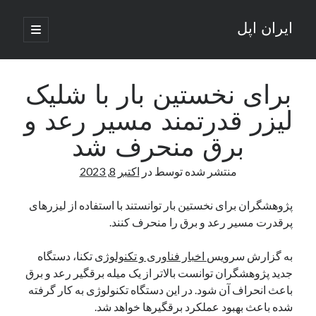
ایران اپل
باز
کردن
نوار
فهرست
اصلی
جستجو
کناری
جستجو
برای نخستین بار با شلیک
لیزر قدرتمند مسیر رعد و
نوشته‌های تازه
برق منحرف شد
راه‌های اتصال موبایل و کامپیوتر به یکدیگر: تجربه‌ای یکپارچه و کاربردی
منتشر شده توسط
در
اکتبر 8, 2023
انتقاد کاربران از اتمام زودهنگام بسته‌های اینترنت ایرانسل همزمان با شرایط
جنگی
ادعای نت‌بلاکس: قطعی اینترنت ایران بیش از 120 ساعت ادامه یافت؛ اتصال
پژوهشگران برای نخستین بار توانستند با استفاده از لیزرهای
کشور به حدود یک درصد رسید
پرقدرت مسیر رعد و برق را منحرف کنند.
قطعی اینترنت در ایران از مرز 48 ساعت گذشت!
گوشی HMD Luma با دوربین 50 مگاپیکسل و نمایشگر 120 هرتز رونمایی شد
به گزارش سرویس
اخبار فناوری و تکنولوژی
تکنا، دستگاه
جدید پژوهشگران توانست بالاتر از یک میله برقگیر رعد و برق
باعث انحراف آن شود. در این دستگاه تکنولوژی به کار گرفته
آخرین دیدگاه‌ها
شده باعث بهبود عملکرد برقگیرها خواهد شد.