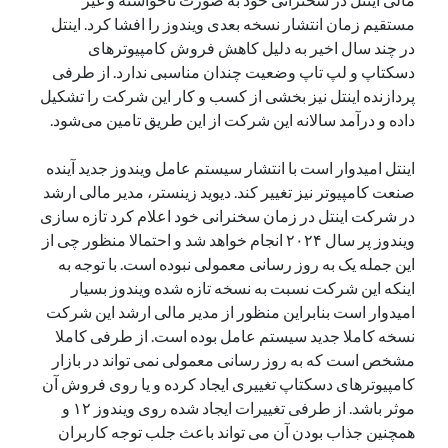
یک نویسنده دیدگاه وردپرس
در
تعمیرات تخصصی فیس آیدی
مستقیم زمان انتشار نسخه بعدی ویندوز را افشا کرد. اینتل
در چند سال اخیر به دلیل کاهش فروش کامپیوترهای
دسکتاپ و لپ تاپ وضعیت چندان مناسبی ندارد. از طرفی
پردازنده اینتل نیز بخشی از کسب و کار این شرکت را تشکیل
بایگانی‌ها
داده و درآمد سالانه این شرکت از این طریق تامین می‌شود.
مارس 2026
فوریه 2026
اینتل امیدوار است با انتشار سیستم عامل ویندوز جدید آینده
ژانویه 2026
صنعت کامپیوتر نیز تغییر کند. دیوید زینستر، مدیر مالی ارشد
دسامبر 2025
در شرکت اینتل در زمان سخنرانی خود اعلام کرد تازه سازی
نوامبر 2025
ویندوز پر سال ۲۰۲۴ انجام خواهد شد و احتمالا منظور چی از
آگوست 2025
این جمله یک به روز رسانی معمولی نبوده است. با توجه به
جولای 2025
اینکه این شرکت نسبت به نسخه تازه شده ویندوز بسیار
ژوئن 2025
امیدوار است بنابراین منظور از مدیر مالی ارشد این شرکت
می 2025
نسخه کاملا جدید سیستم عامل بوده است. از طرفی کاملا
آوریل 2025
مشخص است که به روز رسانی معمولی نمی تواند در بازار
مارس 2025
کامپیوترهای دسکتاپ تغییری ایجاد کرده و یا روی فروش آن
فوریه 2025
موثر باشد. از طرفی تغییرات ایجاد شده روی ویندوز ۱۲ و
ژانویه 2025
همچنین جذاب بودن آن می تواند باعث جلب توجه کاربران
دسامبر 2024