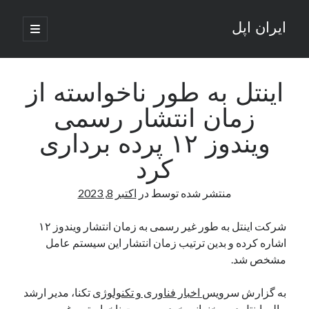
ایران اپل
باز
کردن
نوار
فهرست
اصلی
جستجو
کناری
جستجو
اینتل به طور ناخواسته از
زمان انتشار رسمی
نوشته‌های تازه
ویندوز ۱۲ پرده برداری
راه‌های اتصال موبایل و کامپیوتر به یکدیگر: تجربه‌ای یکپارچه و کاربردی
کرد
انتقاد کاربران از اتمام زودهنگام بسته‌های اینترنت ایرانسل همزمان با شرایط
جنگی
منتشر شده توسط
در
اکتبر 8, 2023
ادعای نت‌بلاکس: قطعی اینترنت ایران بیش از 120 ساعت ادامه یافت؛ اتصال
کشور به حدود یک درصد رسید
شرکت اینتل به طور غیر رسمی به زمان انتشار ویندوز ۱۲
قطعی اینترنت در ایران از مرز 48 ساعت گذشت!
اشاره کرده و بدین ترتیب زمان انتشار این سیستم عامل
گوشی HMD Luma با دوربین 50 مگاپیکسل و نمایشگر 120 هرتز رونمایی شد
مشخص شد.
به گزارش سرویس
اخبار فناوری و تکنولوژی
تکنا، مدیر ارشد
آخرین دیدگاه‌ها
مالی اینتل در سخنرانی خود به صورت ناخواسته و غیر