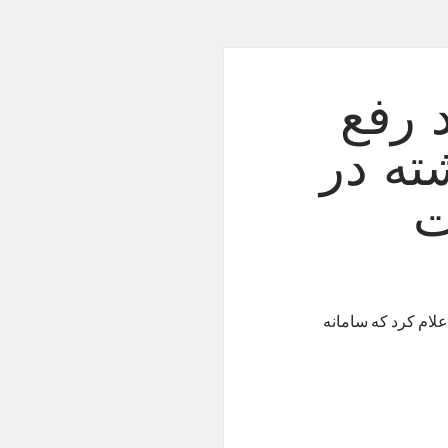
 رفع
ته در
ت
علام کرد که سامانه