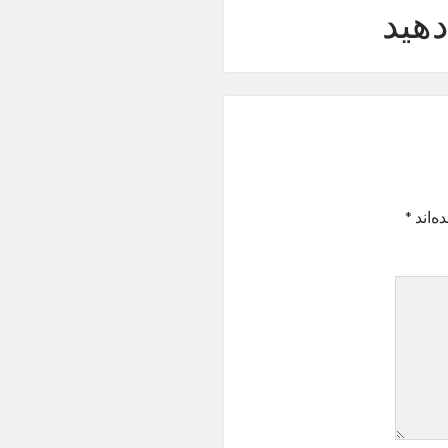
هید
ه‌اند
*