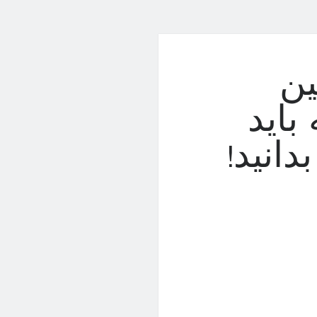
ین
باید
انید!