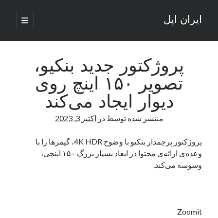
ایران اپل
باز
کردن
نوار
فهرست
اصلی
جستجو
کناری
جستجو
پروژکتور جدید بنکیو،
تصویر ۱۵۰ اینچ روی
نوشته‌های تازه
دیوار ایجاد می‌کند
راه‌های اتصال موبایل و کامپیوتر به یکدیگر: تجربه‌ای یکپارچه و کاربردی
منتشر شده توسط
در
اکتبر 3, 2023
انتقاد کاربران از اتمام زودهنگام بسته‌های اینترنت ایرانسل همزمان با شرایط
جنگی
ادعای نت‌بلاکس: قطعی اینترنت ایران بیش از 120 ساعت ادامه یافت؛ اتصال
پروژکتور پرچمدار بنکیو با وضوح 4K HDR، گیمرها را با
کشور به حدود یک درصد رسید
وعده‌ی ارائه‌ی محتوا در ابعاد بسیار بزرگ ۱۵۰ اینچی،
قطعی اینترنت در ایران از مرز 48 ساعت گذشت!
وسوسه می‌کند.
گوشی HMD Luma با دوربین 50 مگاپیکسل و نمایشگر 120 هرتز رونمایی شد
آخرین دیدگاه‌ها
Zoomit