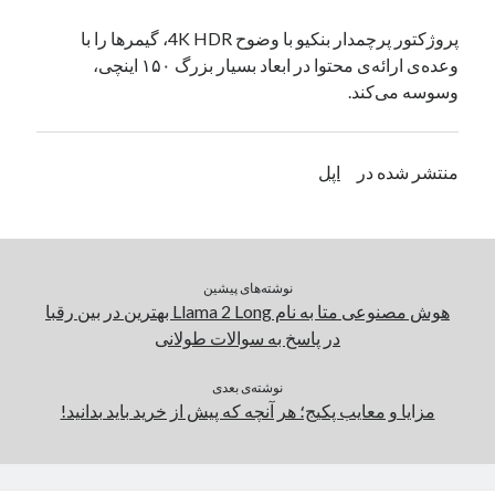
یک نویسنده دیدگاه وردپرس
در
تعمیرات تخصصی فیس آیدی
پروژکتور پرچمدار بنکیو با وضوح 4K HDR، گیمرها را با
وعده‌ی ارائه‌ی محتوا در ابعاد بسیار بزرگ ۱۵۰ اینچی،
وسوسه می‌کند.
بایگانی‌ها
مارس 2026
منتشر شده در
اپل
فوریه 2026
ژانویه 2026
دسامبر 2025
نوامبر 2025
آگوست 2025
نوشته‌های پیشین
جولای 2025
هوش مصنوعی متا به نام Llama 2 Long بهترین در بین رقبا
ژوئن 2025
در پاسخ به سوالات طولانی
می 2025
آوریل 2025
نوشته‌ی بعدی
مزایا و معایب پکیج؛ هر آنچه که پیش از خرید باید بدانید!
مارس 2025
فوریه 2025
ژانویه 2025
دسامبر 2024