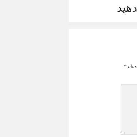
هید
ه‌اند
*